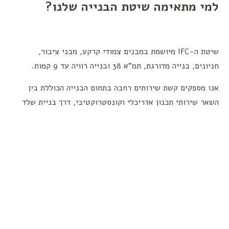
למי מתאימה שיטת הבנייה שלנו?
שיטת ה-IFC מיושמת
במבנים צמודי קרקע, מבני ציבור,
חניונים, בנייה מדורגת, תמ"א 38 ובנייה רוויה עד 9 קמות.
אנו מספקים
קשת שירותים רחבה בתחום הבנייה הכוללת בין
השאר שירותי תכנון אדריכלי וקונסטרוקטיבי, דרך בניית שלד
ועד למסירת המפתחות לדיירים.
מומחים בבנייה ירוקה ותרמית
החברה עם ההון האנושי הותיק והמנוסה בארץ בתחום
הבנייה הירוקה בישראל, בשיטת ICF המומלצת ע"י