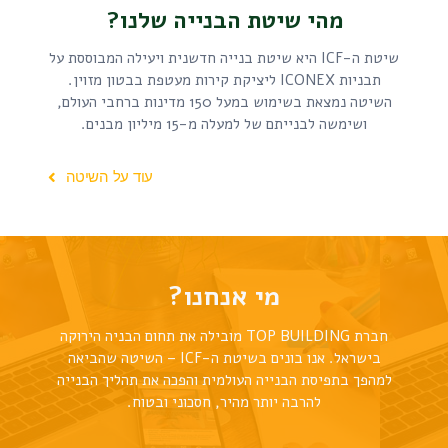
מהי שיטת הבנייה שלנו?
שיטת ה-ICF היא שיטת בנייה חדשנית ויעילה המבוססת על
תבניות ICONEX ליציקת קירות מעטפת בבטון מזוין.
השיטה נמצאת בשימוש במעל 150 מדינות ברחבי העולם,
ושימשה לבנייתם של למעלה מ-15 מיליון מבנים.
עוד על השיטה
מי אנחנו?
חברת TOP BUILDING מובילה את תחום הבניה הירוקה
בישראל. אנו בונים בשיטת ה-ICF – השיטה שהביאה
למהפך בתפיסת הבנייה העולמית והפכה את תהליך הבנייה
להרבה יותר מהיר, חסכוני ובטוח.